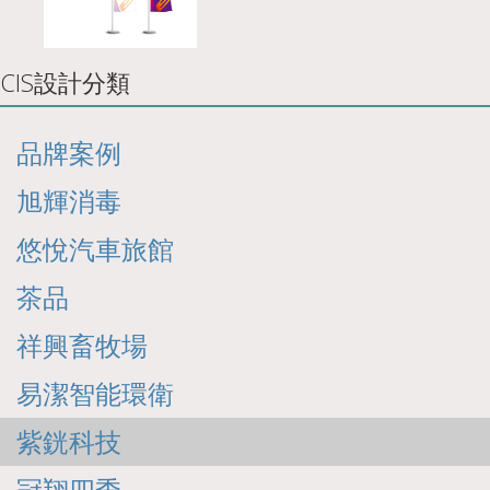
CIS設計分類
品牌案例
旭輝消毒
悠悅汽車旅館
茶品
祥興畜牧場
易潔智能環衛
紫銧科技
冠翔四季